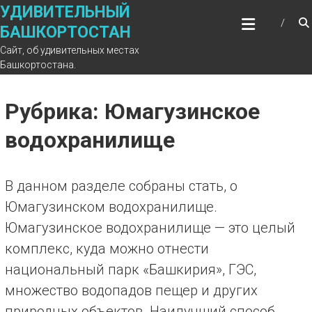
Перейти
УДИВИТЕЛЬНЫЙ
к
БАШКОРТОСТАН
содержимому
Сайт, об удивительных местах
Башкортостана.
Рубрика: Юмагузинское
водохранилище
В данном разделе собраны стать, о
Юмагузинском водохранилище.
Юмагузинское водохранилище — это целый
комплекс, куда можно отнести
национальный парк «Башкирия», ГЭС,
множество водопадов пещер и других
природных объектов. Наилучший способ