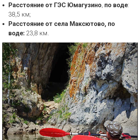
Расстояние от ГЭС Юмагузино
,
по воде
:
38,5 км;
Расстояние от села Максютово, по
воде:
23,8 км.