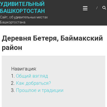
Перейти
УДИВИТЕЛЬНЫЙ
к
БАШКОРТОСТАН
содержимому
Сайт, об удивительных местах
Башкортостана.
Деревня Бетеря, Баймакский
район
Навигация:
Общий взгляд
Как добраться?
Прошлое и традиции