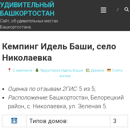
Перейти
УДИВИТЕЛЬНЫЙ
к
БАШКОРТОСТАН
содержимому
Сайт, об удивительных местах
Башкортостана.
Кемпинг Идель Баши, село
Николаевка
О кемпинге
·
Территория Идель-Баши
·
Домики
·
Снять
жилье
Оценка по отзывам 2ГИС:
5 из 5;
Расположение:
Башкортостан, Белорецкий
район, с. Николаевка, ул. Зеленая 5.
Типов домов:
3